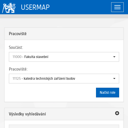
USERMAP
Zobraz
naviga
Pracoviště
Součást:
11000
- Fakulta stavební
Pracoviště:
11125
- katedra technických zařízení budov
Načíst role
Výsledky vyhledávání