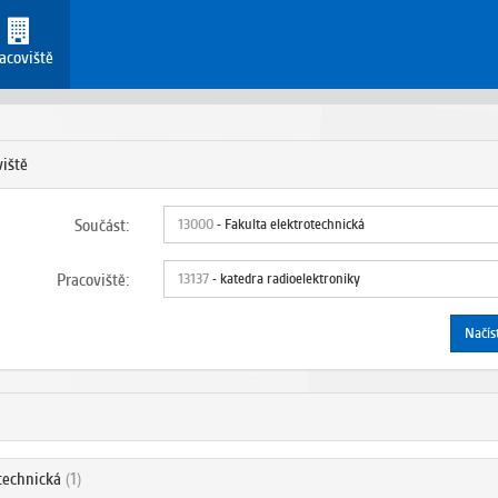
acoviště
iště
Součást:
13000
- Fakulta elektrotechnická
Pracoviště:
13137
- katedra radioelektroniky
Načíst
otechnická
(1)