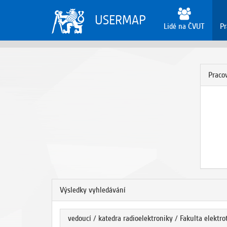
USERMAP
Lidé na ČVUT
Pr
Pracov
Výsledky vyhledávání
vedoucí / katedra radioelektroniky / Fakulta elektr