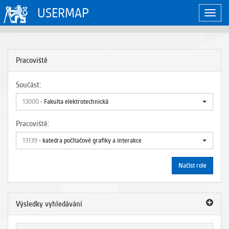
USERMAP
Zobraz
naviga
Pracoviště
Součást:
13000
- Fakulta elektrotechnická
Pracoviště:
13139
- katedra počítačové grafiky a interakce
Načíst role
Výsledky vyhledávání