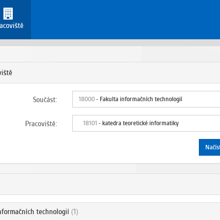
acoviště
iště
Součást:
18000
- Fakulta informačních technologií
Pracoviště:
18101
- katedra teoretické informatiky
Načíst
informačních technologií
(1)