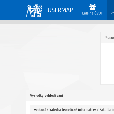
USERMAP
Lidé na ČVUT
Pr
Pracov
Výsledky vyhledávání
vedoucí / katedra teoretické informatiky / Fakulta 