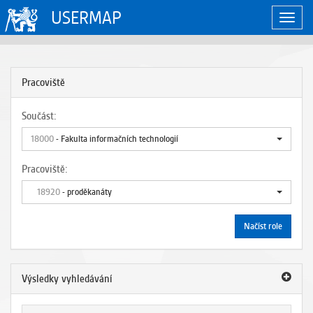
USERMAP
Zobraz
naviga
Pracoviště
Součást:
18000
- Fakulta informačních technologií
Pracoviště:
18920
- proděkanáty
Načíst role
Výsledky vyhledávání