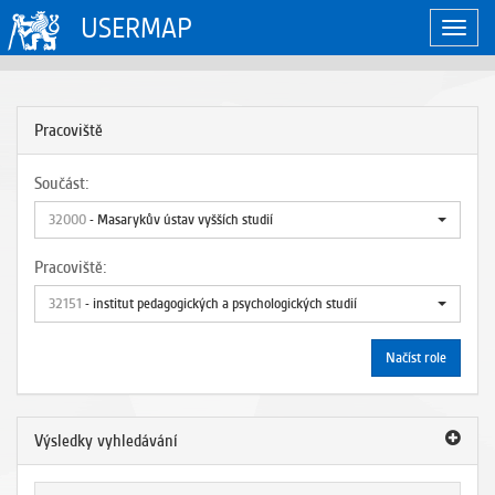
USERMAP
Zobraz
naviga
Pracoviště
Součást:
32000
- Masarykův ústav vyšších studií
Pracoviště:
32151
- institut pedagogických a psychologických studií
Načíst role
Výsledky vyhledávání