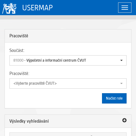
USERMAP
Zobraz
naviga
Pracoviště
Součást:
81000
- Výpočetní a informační centrum ČVUT
Pracoviště:
<Vyberte pracoviště ČVUT>
Načíst role
Výsledky vyhledávání