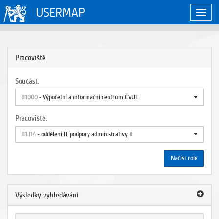
USERMAP
Zobraz
naviga
Pracoviště
Součást:
81000
- Výpočetní a informační centrum ČVUT
Pracoviště:
81314
- oddělení IT podpory administrativy II
Načíst role
Výsledky vyhledávání