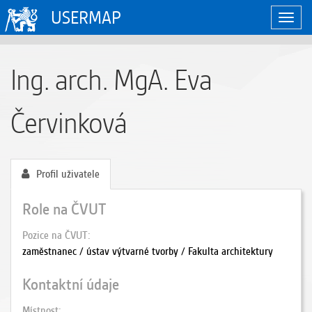
USERMAP
Zobraz
naviga
Ing. arch. MgA. Eva
Červinková
Profil uživatele
Role na ČVUT
Pozice na ČVUT
zaměstnanec / ústav výtvarné tvorby / Fakulta architektury
Kontaktní údaje
Místnost