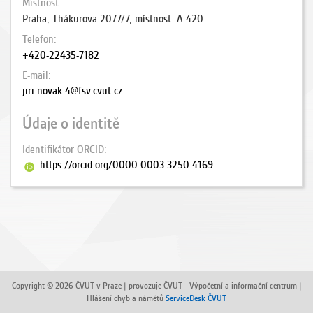
Místnost
Praha, Thákurova 2077/7, místnost: A-420
Telefon
+420-22435-7182
E-mail
jiri.novak.4@fsv.cvut.cz
Údaje o identitě
Identifikátor ORCID
https://orcid.org/0000-0003-3250-4169
Copyright © 2026 ČVUT v Praze | provozuje ČVUT - Výpočetní a informační centrum |
Hlášení chyb a námětů
ServiceDesk ČVUT