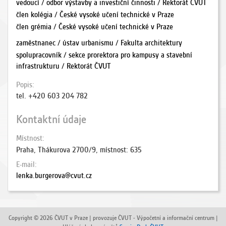
vedoucí / odbor výstavby a investiční činnosti / Rektorát ČVUT
člen kolégia / České vysoké učení technické v Praze
člen grémia / České vysoké učení technické v Praze
zaměstnanec / ústav urbanismu / Fakulta architektury
spolupracovník / sekce prorektora pro kampusy a stavební
infrastrukturu / Rektorát ČVUT
Popis
tel. +420 603 204 782
Kontaktní údaje
Místnost
Praha, Thákurova 2700/9, místnost: 635
E-mail
lenka.burgerova@cvut.cz
Copyright © 2026 ČVUT v Praze | provozuje ČVUT - Výpočetní a informační centrum |