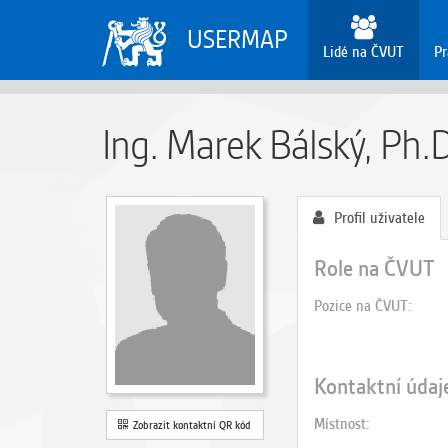
USERMAP
Lidé na ČVUT
Pr
Ing. Marek Bálský, Ph.D
Profil uživatele
Role na ČVUT
Pozice na ČVUT
Kontaktní údaj
Místnost
Zobrazit kontaktní QR kód