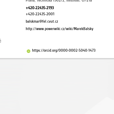
Praha, Technická 1902/2, místnost: G1-21a
+420-22435-2193
+420-22435-2001
balskmar@fel.cvut.cz
http://www.powerwiki.cz/wiki/MarekBalsky
ě
https://orcid.org/0000-0002-5040-1473