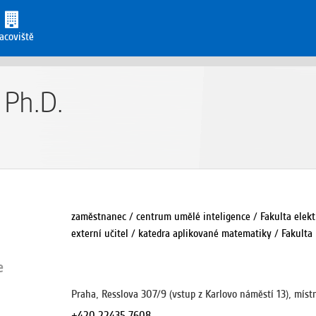
acoviště
 Ph.D.
zaměstnanec / centrum umělé inteligence / Fakulta elekt
externí učitel / katedra aplikované matematiky / Fakulta
e
Praha, Resslova 307/9 (vstup z Karlovo náměstí 13), míst
+420-22435-7608