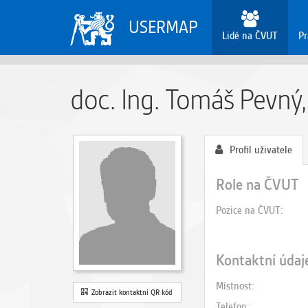
USERMAP
Lidé na ČVUT
Pr
doc. Ing. Tomáš Pevný,
Profil uživatele
Role na ČVUT
Pozice na ČVUT
Kontaktní údaj
Místnost
Zobrazit kontaktní QR kód
Telefon