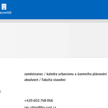
acoviště
zaměstnanec / katedra urbanismu a územního plánování /
absolvent / Fakulta stavební
e
+420-602-748-066
jan.cihlar@fsv.cvut.cz