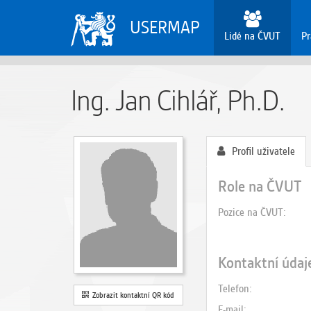
USERMAP
Lidé na ČVUT
Pr
Ing. Jan Cihlář, Ph.D.
Profil uživatele
Role na ČVUT
Pozice na ČVUT
Kontaktní údaj
Telefon
Zobrazit kontaktní QR kód
E-mail