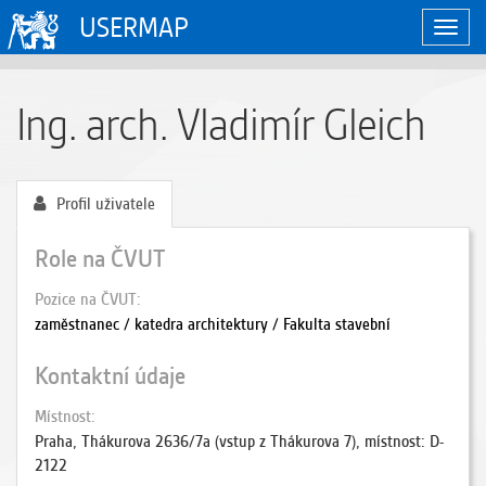
USERMAP
Zobraz
naviga
Ing. arch. Vladimír Gleich
Profil uživatele
Role na ČVUT
Pozice na ČVUT
zaměstnanec / katedra architektury / Fakulta stavební
Kontaktní údaje
Místnost
Praha, Thákurova 2636/7a (vstup z Thákurova 7), místnost: D-
2122