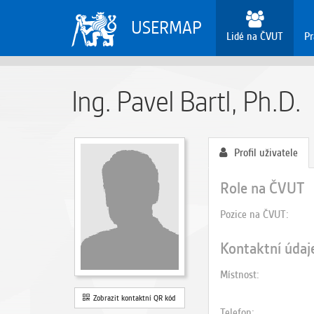
USERMAP
Lidé na ČVUT
Pr
Ing. Pavel Bartl, Ph.D.
Profil uživatele
Role na ČVUT
Pozice na ČVUT
Kontaktní údaj
Místnost
Zobrazit kontaktní QR kód
Telefon