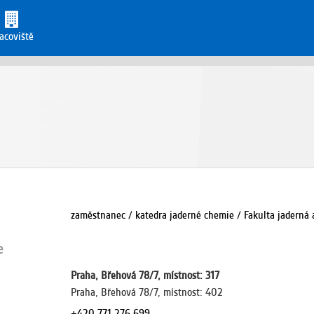
acoviště
zaměstnanec / katedra jaderné chemie / Fakulta jaderná 
e
Praha, Břehová 78/7, místnost: 317
Praha, Břehová 78/7, místnost: 402
+420-771-276-699