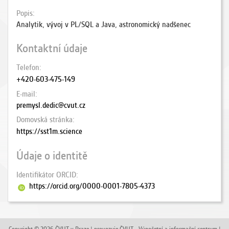
Popis
Analytik, vývoj v PL/SQL a Java, astronomický nadšenec
Kontaktní údaje
Telefon
+420-603-475-149
E-mail
premysl.dedic@cvut.cz
Domovská stránka
https://sst1m.science
Údaje o identitě
Identifikátor ORCID
https://orcid.org/0000-0001-7805-4373
Copyright © 2026 ČVUT v Praze | provozuje ČVUT - Výpočetní a informační centrum |