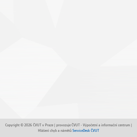
Copyright © 2026 ČVUT v Praze | provozuje ČVUT - Výpočetní a informační centrum |
Hlášení chyb a námětů
ServiceDesk ČVUT