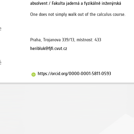
absolvent / Fakulta jaderná a fyzikálně inženýrská
One does not simply walk out of the calculus course.
e
Praha, Trojanova 339/13, místnost: 433
heribluk@fjfi.cvut.cz
ě
https://orcid.org/0000-0001-5811-0593