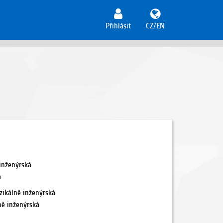
Přihlásit
CZ/EN
 inženýrská
á
zikálně inženýrská
ně inženýrská