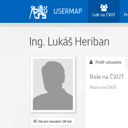
USERMAP
Lidé na ČVUT
Pr
Ing. Lukáš Heriban
Profil uživatele
Role na ČVUT
Pozice na ČVUT
Zobrazit kontaktní QR kód