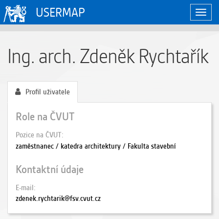
USERMAP
Zobraz
naviga
Ing. arch. Zdeněk Rychtařík
Profil uživatele
Role na ČVUT
Pozice na ČVUT
zaměstnanec / katedra architektury / Fakulta stavební
Kontaktní údaje
E-mail
zdenek.rychtarik@fsv.cvut.cz