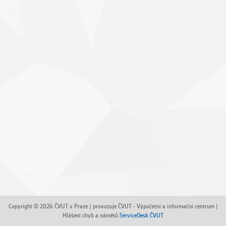
Copyright © 2026 ČVUT v Praze | provozuje ČVUT - Výpočetní a informační centrum |
Hlášení chyb a námětů
ServiceDesk ČVUT