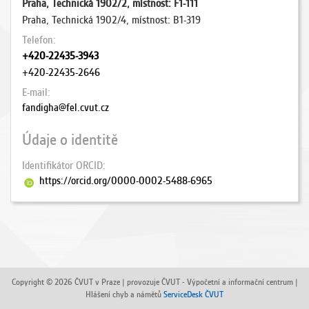
Praha, Technická 1902/2, místnost: F1-111
Praha, Technická 1902/4, místnost: B1-319
Telefon
+420-22435-3943
+420-22435-2646
E-mail
fandigha@fel.cvut.cz
Údaje o identitě
Identifikátor ORCID
https://orcid.org/0000-0002-5488-6965
Copyright © 2026 ČVUT v Praze | provozuje ČVUT - Výpočetní a informační centrum |
Hlášení chyb a námětů
ServiceDesk ČVUT