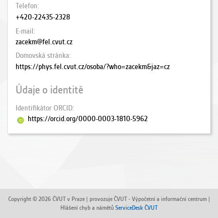
Telefon
+420-22435-2328
E-mail
zacekm@fel.cvut.cz
Domovská stránka
https://phys.fel.cvut.cz/osoba/?who=zacekm&jaz=cz
Údaje o identitě
Identifikátor ORCID
https://orcid.org/0000-0003-1810-5962
Copyright © 2026 ČVUT v Praze | provozuje ČVUT - Výpočetní a informační centrum |
Hlášení chyb a námětů
ServiceDesk ČVUT