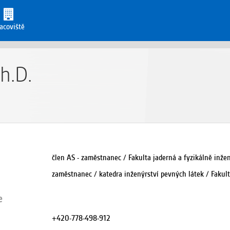
acoviště
h.D.
člen AS - zaměstnanec / Fakulta jaderná a fyzikálně inže
zaměstnanec / katedra inženýrství pevných látek / Fakult
e
+420-778-498-912