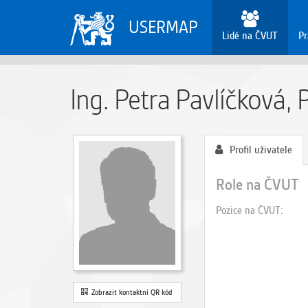
USERMAP
Lidé na ČVUT
Pr
Ing. Petra Pavlíčková, 
Profil uživatele
Role na ČVUT
Pozice na ČVUT
Zobrazit kontaktní QR kód