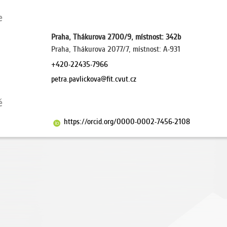
e
Praha, Thákurova 2700/9, místnost: 342b
Praha, Thákurova 2077/7, místnost: A-931
+420-22435-7966
petra.pavlickova@fit.cvut.cz
ě
https://orcid.org/0000-0002-7456-2108