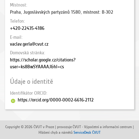
Místnost
Praha, Jugoslávských partyzánů 1580, místnost: B-302
Telefon
+420-22435-4186
E-mail
vaclav.gerla@cvut.cz
Domovská stránka
https://scholar.google.cz/citations?
user=ks8BwSYAAAAJ&hl=cs
Údaje o identitě
Identifikátor ORCID
https://orcid.org/0000-0002-6616-2112
Copyright © 2026 ČVUT v Praze | provozuje ČVUT - Výpočetní a informační centrum |
Hlášení chyb a námětů
ServiceDesk ČVUT