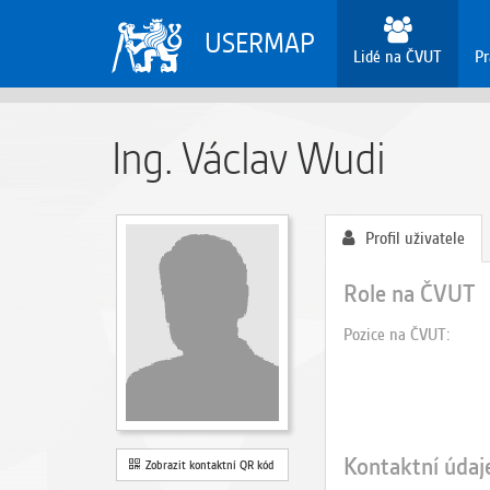
USERMAP
Lidé na ČVUT
Pr
Ing. Václav Wudi
Profil uživatele
Role na ČVUT
Pozice na ČVUT
Kontaktní údaj
Zobrazit kontaktní QR kód