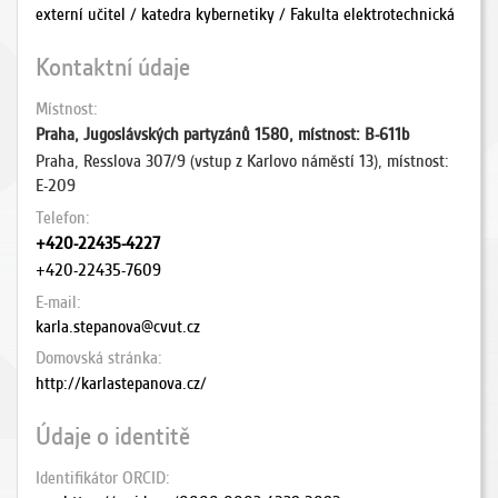
externí učitel / katedra kybernetiky / Fakulta elektrotechnická
Kontaktní údaje
Místnost
Praha, Jugoslávských partyzánů 1580, místnost: B-611b
Praha, Resslova 307/9 (vstup z Karlovo náměstí 13), místnost:
E-209
Telefon
+420-22435-4227
+420-22435-7609
E-mail
karla.stepanova@cvut.cz
Domovská stránka
http://karlastepanova.cz/
Údaje o identitě
Identifikátor ORCID