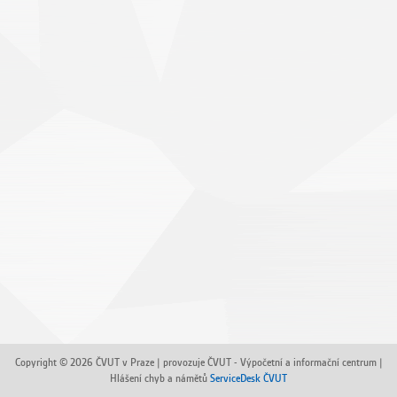
Copyright © 2026 ČVUT v Praze | provozuje ČVUT - Výpočetní a informační centrum |
Hlášení chyb a námětů
ServiceDesk ČVUT