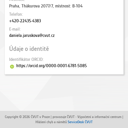
Praha, Thákurova 2077/7, místnost: B-104
Telefon
+420-22435-4383
E-mail
daniela.jaruskova@cvut.cz
Údaje o identitě
Identifikátor ORCID
https://orcid.org/0000-0001-6781-5085
Copyright © 2026 ČVUT v Praze | provozuje ČVUT - Výpočetní a informační centrum |
Hlášení chyb a námětů
ServiceDesk ČVUT