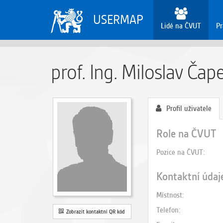
USERMAP
Lidé na ČVUT
Pr
prof. Ing. Miloslav Čap
Profil uživatele
Role na ČVUT
Pozice na ČVUT
Kontaktní údaj
Místnost
Telefon
Zobrazit kontaktní QR kód