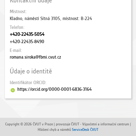
Kontaktní údaje
Místnost
Kladno, náměstí Sítná 3105, místnost: B-224
Telefon
+420-22435-5054
+420-22435-8490
E-mail
romana.siroka@fbmi.cvut.cz
Údaje o identitě
Identifikátor ORCID
https://orcid.org/0000-0001-6836-3164
Copyright © 2026 ČVUT v Praze | provozuje ČVUT - Výpočetní a informační centrum |
Hlášení chyb a námětů
ServiceDesk ČVUT