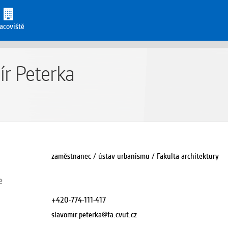
acoviště
ír Peterka
zaměstnanec / ústav urbanismu / Fakulta architektury
e
+420-774-111-417
slavomir.peterka@fa.cvut.cz