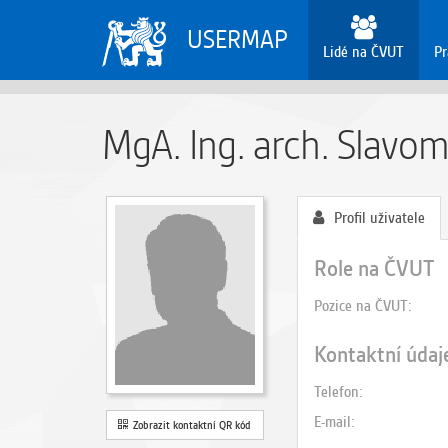
USERMAP
Lidé na ČVUT
Pr
MgA. Ing. arch. Slavom
Profil uživatele
Role na ČVUT
Pozice na ČVUT
Kontaktní údaj
Telefon
E-mail
Zobrazit kontaktní QR kód