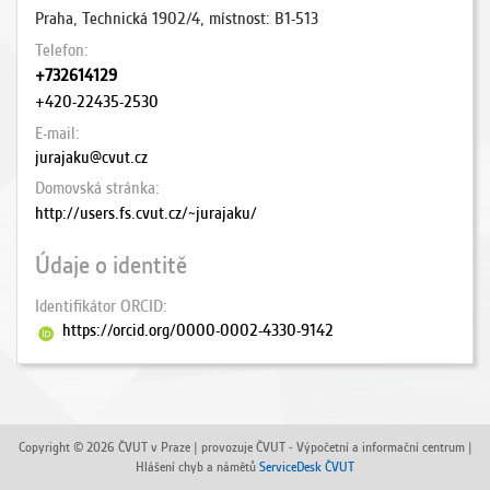
Praha, Technická 1902/4, místnost: B1-513
Telefon
+732614129
+420-22435-2530
E-mail
jurajaku@cvut.cz
Domovská stránka
http://users.fs.cvut.cz/~jurajaku/
Údaje o identitě
Identifikátor ORCID
https://orcid.org/0000-0002-4330-9142
Copyright © 2026 ČVUT v Praze | provozuje ČVUT - Výpočetní a informační centrum |
Hlášení chyb a námětů
ServiceDesk ČVUT