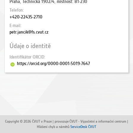
Praha, Technická 1902/4, místnost: B1-230
Telefon
+420-22435-2710
E-mail
petr.jancik@fs.cvut.cz
Údaje o identitě
Identifikátor ORCID
https://orcid.org/0000-0001-5019-7647
Copyright © 2026 ČVUT v Praze | provozuje ČVUT - Výpočetní a informační centrum |
Hlášení chyb a námětů
ServiceDesk ČVUT