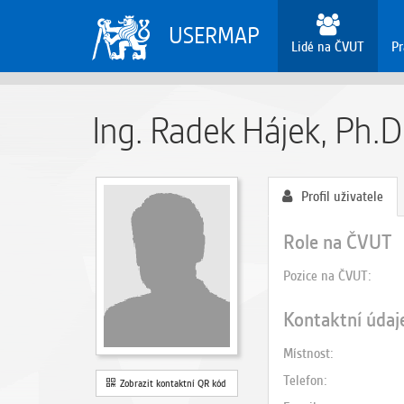
USERMAP
Lidé na ČVUT
Pr
Ing. Radek Hájek, Ph.D
Profil uživatele
Role na ČVUT
Pozice na ČVUT
Kontaktní údaj
Místnost
Telefon
Zobrazit kontaktní QR kód