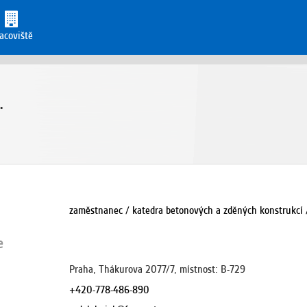
acoviště
.
zaměstnanec / katedra betonových a zděných konstrukcí 
e
Praha, Thákurova 2077/7, místnost: B-729
+420-778-486-890