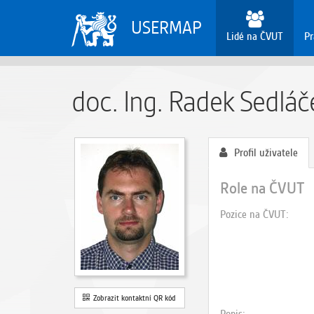
USERMAP
Lidé na ČVUT
Pr
doc. Ing. Radek Sedláč
Profil uživatele
Role na ČVUT
Pozice na ČVUT
Zobrazit kontaktní QR kód