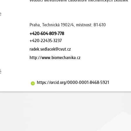
vedoucí akreditované Laboratoře mechanických zkoušek
e
Praha, Technická 1902/4, místnost: B1-610
+420-604-809-778
+420-22435-3237
radek.sedlacek@cvut.cz
http://www.biomechanika.cz
ě
https://orcid.org/0000-0001-8468-5921