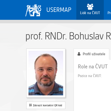
USERMAP
Lidé na ČVUT
Pr
prof. RNDr. Bohuslav R
Profil uživatele
Role na ČVUT
Pozice na ČVUT
Zobrazit kontaktní QR kód