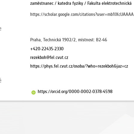
zaměstnanec / katedra fyziky / Fakulta elektrotechnická
https://scholar.google.com/citations?user=mb1IXcUAAA
e
Praha, Technická 1902/2, místnost: B2-46
+420-22435-2330
rezekboh@fel.cvut.cz
https://phys.fel.cvut.cz/osoba/?who=rezekboh&jaz=cz
ě
https://orcid.org/0000-0002-0378-4598