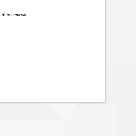
AJ&hl=cs&oi=ao