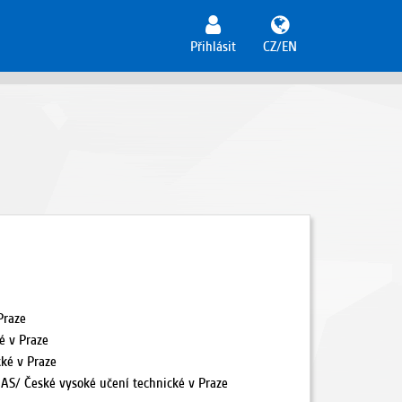
Přihlásit
CZ/EN
Praze
é v Praze
cké v Praze
m AS/ České vysoké učení technické v Praze